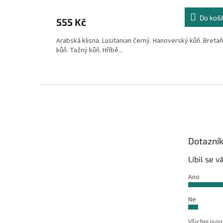
Do koší
555 Kč
Arabská klisna. Lusitanian černý. Hanoverský kůň. Breta
kůň. Tažný kůň. Hříbě...
Z
á
p
a
t
Dotazní
í
Líbil se 
Ano
Ne
Všichni jsou