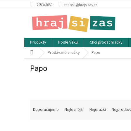
Přejít
725347650
radosti@hrajsizas.cz
na
obsah
Produkty
Podle Věku
Chci prodat hračky
Domů
Prodávané značky
Papo
Papo
Ř
a
Doporučujeme
Nejlevnější
Nejdražší
Nejprodáva
z
e
V
n