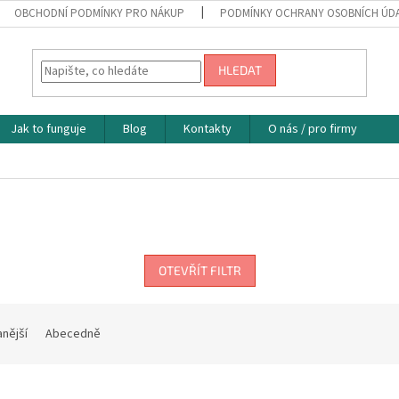
OBCHODNÍ PODMÍNKY PRO NÁKUP
PODMÍNKY OCHRANY OSOBNÍCH ÚD
HLEDAT
Jak to funguje
Blog
Kontakty
O nás / pro firmy
OTEVŘÍT FILTR
nější
Abecedně