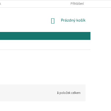
AJŮ
OBCHODNÍ PODMÍNKY PRO NÁKUP
Přihlášení
REKLAMAČNÍ PODMÍNKY
NÁKUPNÍ
Prázdný košík
KOŠÍK
1
položek celkem