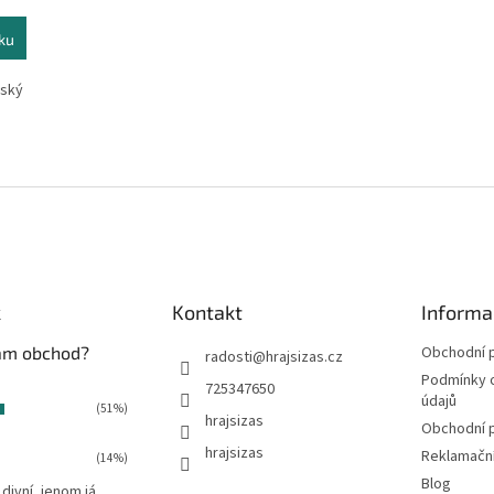
ku
ňský
O
v
l
á
d
a
c
í
k
Kontakt
Informa
p
r
vám obchod?
Obchodní 
radosti
@
hrajsizas.cz
v
Podmínky 
725347650
k
údajů
(51%)
y
hrajsizas
Obchodní 
v
hrajsizas
ý
Reklamačn
(14%)
p
Blog
 divní, jenom já