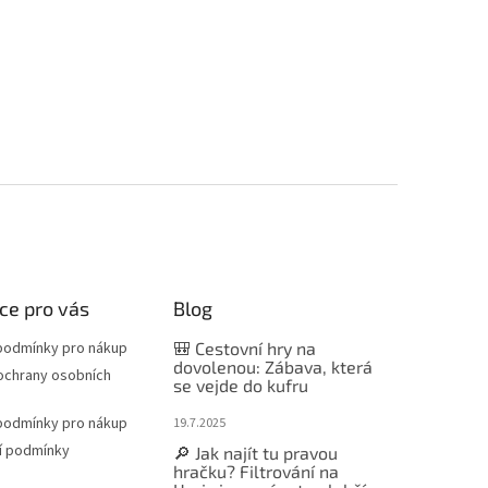
ce pro vás
Blog
podmínky pro nákup
🎒 Cestovní hry na
dovolenou: Zábava, která
ochrany osobních
se vejde do kufru
podmínky pro nákup
19.7.2025
í podmínky
🔎 Jak najít tu pravou
hračku? Filtrování na