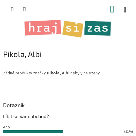
Přejít
NÁKUP
na
obsah
KOŠÍK
Pikola, Albi
Žádné produkty značky
Pikola, Albi
nebyly nalezeny...
Z
á
p
a
Dotazník
t
Líbil se vám obchod?
í
Ano
(51%)