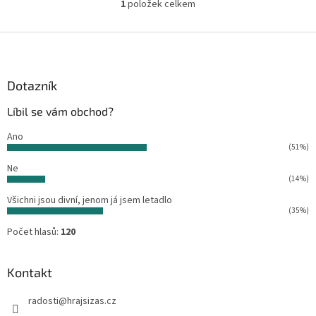
1
položek celkem
O
v
l
Z
á
á
d
p
a
a
Dotazník
c
t
í
Líbil se vám obchod?
í
p
r
Ano
v
(51%)
k
Ne
y
(14%)
v
ý
Všichni jsou divní, jenom já jsem letadlo
p
(35%)
i
Počet hlasů:
120
s
u
Kontakt
radosti
@
hrajsizas.cz