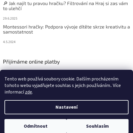
🔎 Jak najít tu pravou hračku? Filtrování na Hraj si zas vám
to ulehčí
29.6.2025
Montessori hračky: Podpora vývoje dítěte skrze kreativitu a
samostatnost
4.5.2024
Přijímáme online platby
Tento web používá soubory cookie. Dalším procházením
tohoto webu vyjadřujete souhlas s jejich používáním.. Více
informací
zde
.
Vytvořil Shoptet
Nastavení
Copyright 2026
Hraj si zas
. Všechna práva vyhrazena.
Upravit
Odmítnout
Souhlasím
nastavení cookies