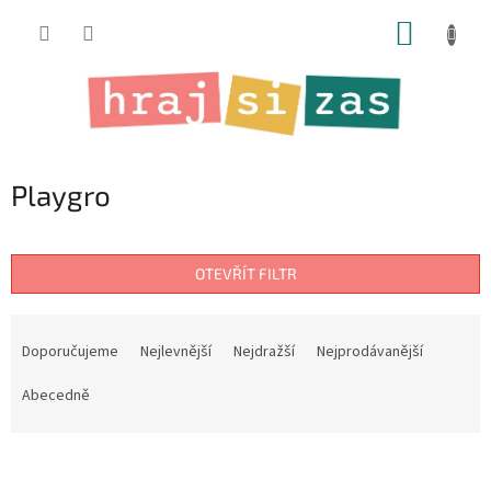
Přejít
NÁKUP
na
obsah
KOŠÍK
Playgro
OTEVŘÍT FILTR
Ř
a
Doporučujeme
Nejlevnější
Nejdražší
Nejprodávanější
z
e
Abecedně
n
í
V
p
ý