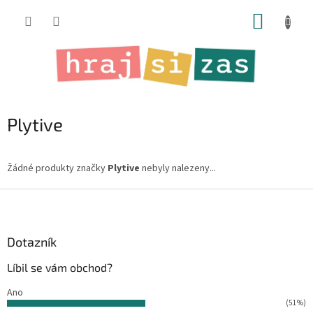
Přejít
NÁKUP
na
obsah
KOŠÍK
Plytive
Žádné produkty značky
Plytive
nebyly nalezeny...
Z
á
p
a
Dotazník
t
Líbil se vám obchod?
í
Ano
(51%)