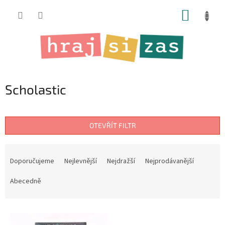
Přejít
NÁKUP
na
obsah
KOŠÍK
Scholastic
OTEVŘÍT FILTR
Ř
a
Doporučujeme
Nejlevnější
Nejdražší
Nejprodávanější
z
e
Abecedně
n
í
V
p
ý