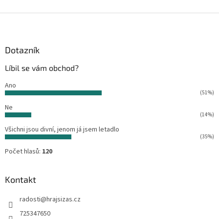
v
l
Z
á
á
d
p
a
a
Dotazník
c
t
í
Líbil se vám obchod?
í
p
r
Ano
v
(51%)
k
Ne
y
(14%)
v
ý
Všichni jsou divní, jenom já jsem letadlo
p
(35%)
i
Počet hlasů:
120
s
u
Kontakt
radosti
@
hrajsizas.cz
725347650