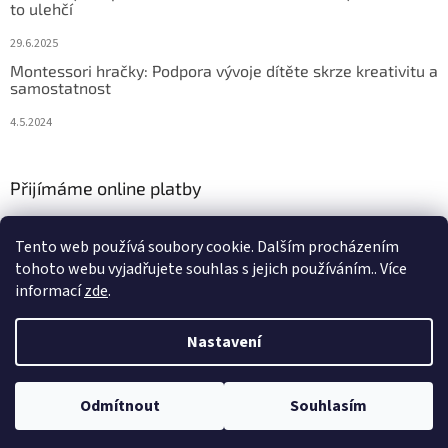
to ulehčí
29.6.2025
Montessori hračky: Podpora vývoje dítěte skrze kreativitu a
samostatnost
4.5.2024
Přijímáme online platby
Tento web používá soubory cookie. Dalším procházením
tohoto webu vyjadřujete souhlas s jejich používáním.. Více
informací
zde
.
Vytvořil Shoptet
Nastavení
Copyright 2026
Hraj si zas
. Všechna práva vyhrazena.
Upravit
Odmítnout
Souhlasím
nastavení cookies