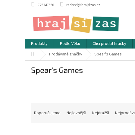
Přejít
725347650
radosti@hrajsizas.cz
na
obsah
Produkty
Podle Věku
Chci prodat hračky
Domů
Prodávané značky
Spear's Games
Spear's Games
Ř
a
Doporučujeme
Nejlevnější
Nejdražší
Nejprodáva
z
e
V
n