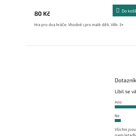
Do koší
80 Kč
Hra pro dva hráče. Vhodné i pro malé děti. Věk: 3+
Z
á
p
a
t
Dotazní
í
Líbil se 
Ano
Ne
Všichni jsou
jsem letadl