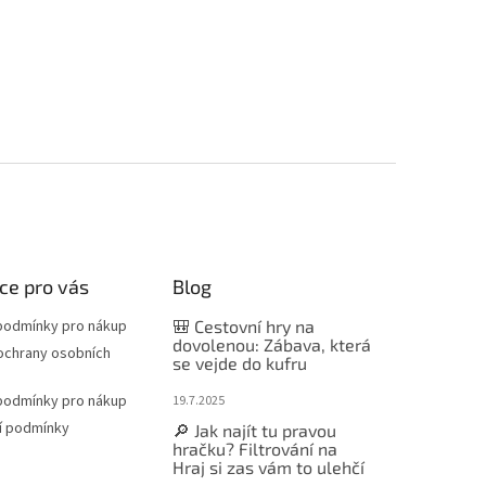
ce pro vás
Blog
podmínky pro nákup
🎒 Cestovní hry na
dovolenou: Zábava, která
ochrany osobních
se vejde do kufru
podmínky pro nákup
19.7.2025
í podmínky
🔎 Jak najít tu pravou
hračku? Filtrování na
Hraj si zas vám to ulehčí