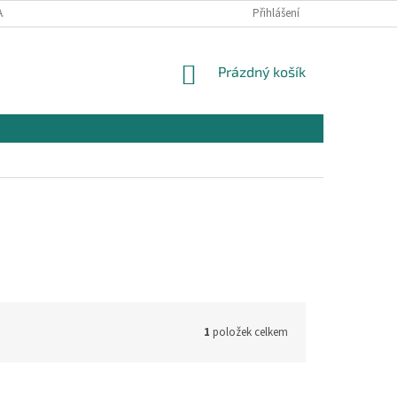
AJŮ
OBCHODNÍ PODMÍNKY PRO NÁKUP
Přihlášení
REKLAMAČNÍ PODMÍNKY
NÁKUPNÍ
Prázdný košík
KOŠÍK
1
položek celkem