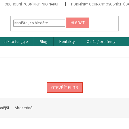
OBCHODNÍ PODMÍNKY PRO NÁKUP
PODMÍNKY OCHRANY OSOBNÍCH ÚD
HLEDAT
Jak to funguje
Blog
Kontakty
O nás / pro firmy
OTEVŘÍT FILTR
nější
Abecedně