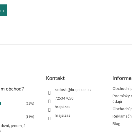
ku
O
v
l
á
d
a
c
í
k
Kontakt
Informa
p
r
vám obchod?
Obchodní 
radosti
@
hrajsizas.cz
v
Podmínky 
725347650
k
údajů
(51%)
y
hrajsizas
Obchodní 
v
hrajsizas
ý
Reklamačn
(14%)
p
Blog
 divní, jenom já
i
o