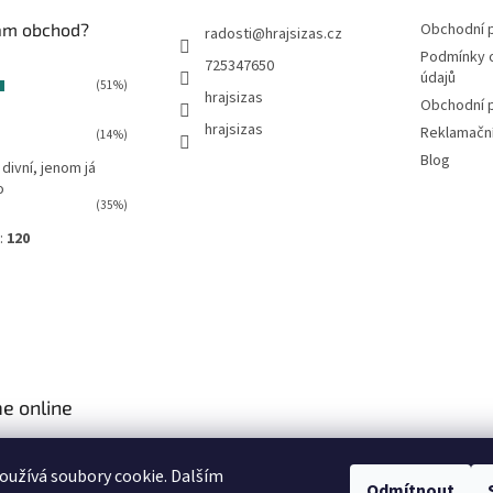
vám obchod?
Obchodní 
radosti
@
hrajsizas.cz
Podmínky 
725347650
údajů
(51%)
hrajsizas
Obchodní 
hrajsizas
Reklamačn
(14%)
Blog
 divní, jenom já
o
(35%)
:
120
e online
užívá soubory cookie. Dalším
Odmítnout