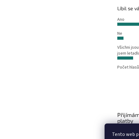
Líbil se 
Ano
Ne
Všichni jsou
jsem letadl
Počet hlasů
Přijímám
platby
Tento web po