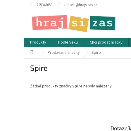
Přejít
725347650
radosti@hrajsizas.cz
na
obsah
Produkty
Podle Věku
Chci prodat hračky
Domů
Prodávané značky
Spire
Spire
Žádné produkty značky
Spire
nebyly nalezeny...
Z
á
p
a
t
Dotazní
í