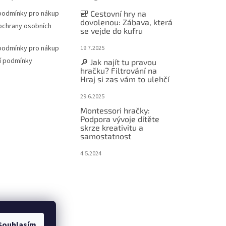
podmínky pro nákup
🎒 Cestovní hry na
dovolenou: Zábava, která
ochrany osobních
se vejde do kufru
podmínky pro nákup
19.7.2025
í podmínky
🔎 Jak najít tu pravou
hračku? Filtrování na
Hraj si zas vám to ulehčí
29.6.2025
Montessori hračky:
Podpora vývoje dítěte
skrze kreativitu a
samostatnost
4.5.2024
Souhlasím