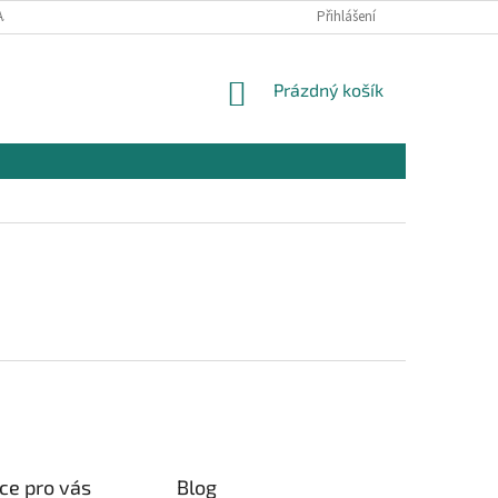
AJŮ
OBCHODNÍ PODMÍNKY PRO NÁKUP
Přihlášení
REKLAMAČNÍ PODMÍNKY
NÁKUPNÍ
Prázdný košík
KOŠÍK
ce pro vás
Blog