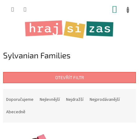
Přejít
NÁKUP
na
obsah
KOŠÍK
Sylvanian Families
OTEVŘÍT FILTR
Ř
a
Doporučujeme
Nejlevnější
Nejdražší
Nejprodávanější
z
e
Abecedně
n
í
V
p
ý