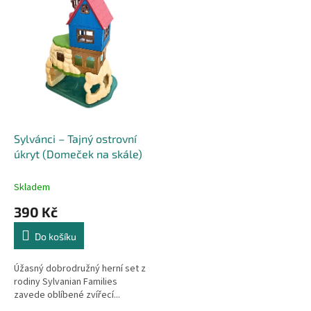
r
p
o
i
d
s
u
p
k
r
t
o
ů
d
u
k
Sylvánci – Tajný ostrovní
t
úkryt (Domeček na skále)
ů
Skladem
390 Kč
Do košíku
Úžasný dobrodružný herní set z
rodiny Sylvanian Families
zavede oblíbené zvířecí...