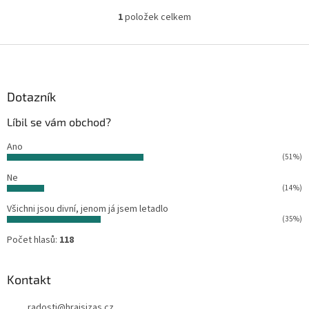
1
položek celkem
O
v
l
Z
á
á
d
p
a
a
Dotazník
c
t
í
Líbil se vám obchod?
í
p
r
Ano
v
(51%)
k
Ne
y
(14%)
v
ý
Všichni jsou divní, jenom já jsem letadlo
p
(35%)
i
Počet hlasů:
118
s
u
Kontakt
radosti
@
hrajsizas.cz