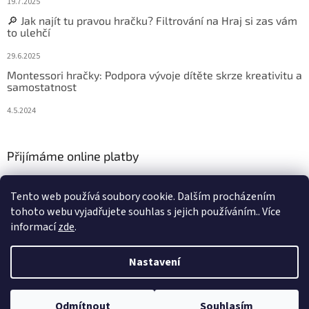
19.7.2025
🔎 Jak najít tu pravou hračku? Filtrování na Hraj si zas vám
to ulehčí
29.6.2025
Montessori hračky: Podpora vývoje dítěte skrze kreativitu a
samostatnost
4.5.2024
Přijímáme online platby
Tento web používá soubory cookie. Dalším procházením
tohoto webu vyjadřujete souhlas s jejich používáním.. Více
informací
zde
.
Vytvořil Shoptet
Nastavení
Copyright 2026
Hraj si zas
. Všechna práva vyhrazena.
Upravit
Odmítnout
Souhlasím
nastavení cookies