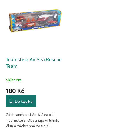
r
p
o
i
d
s
u
p
k
r
t
o
ů
d
u
k
Teamsterz Air Sea Rescue
t
Team
ů
Skladem
180 Kč
Do košíku
Záchranný set Air & Sea od
Teamsterz. Obsahuje vrtulník,
člun a záchranná vozidla...