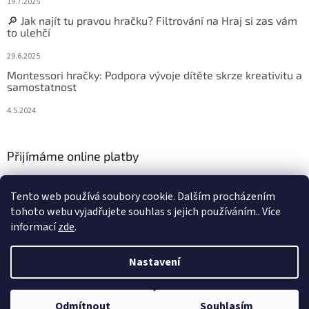
19.7.2025
🔎 Jak najít tu pravou hračku? Filtrování na Hraj si zas vám
to ulehčí
29.6.2025
Montessori hračky: Podpora vývoje dítěte skrze kreativitu a
samostatnost
4.5.2024
Přijímáme online platby
Tento web používá soubory cookie. Dalším procházením
tohoto webu vyjadřujete souhlas s jejich používáním.. Více
informací
zde
.
Vytvořil Shoptet
Nastavení
Copyright 2026
Hraj si zas
. Všechna práva vyhrazena.
Upravit
Odmítnout
Souhlasím
nastavení cookies