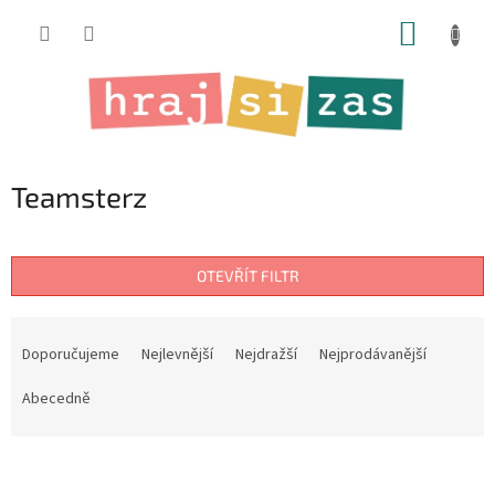
Přejít
NÁKUP
na
obsah
KOŠÍK
Teamsterz
OTEVŘÍT FILTR
Ř
a
Doporučujeme
Nejlevnější
Nejdražší
Nejprodávanější
z
e
Abecedně
n
í
V
p
ý