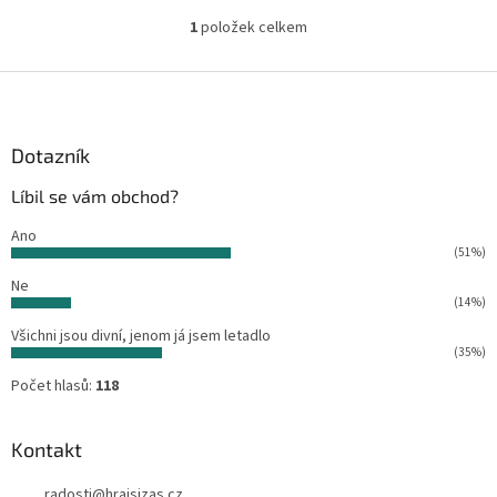
1
položek celkem
O
v
l
Z
á
á
d
p
a
a
Dotazník
c
t
í
Líbil se vám obchod?
í
p
r
Ano
v
(51%)
k
Ne
y
(14%)
v
ý
Všichni jsou divní, jenom já jsem letadlo
p
(35%)
i
Počet hlasů:
118
s
u
Kontakt
radosti
@
hrajsizas.cz