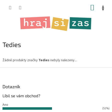
Přejít
NÁKUP
na
obsah
KOŠÍK
Tedies
Žádné produkty značky
Tedies
nebyly nalezeny...
Z
á
p
a
Dotazník
t
Líbil se vám obchod?
í
Ano
(51%)