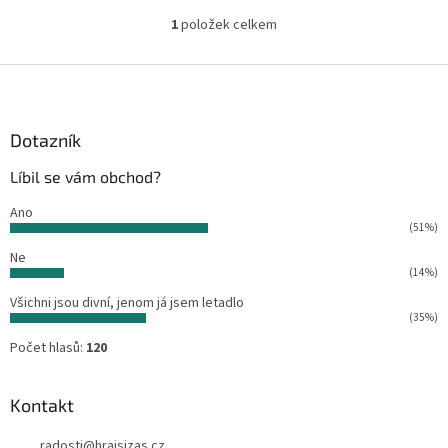
1
položek celkem
O
v
l
Z
á
á
d
p
a
a
Dotazník
c
t
í
Líbil se vám obchod?
í
p
r
Ano
v
(51%)
k
Ne
y
(14%)
v
ý
Všichni jsou divní, jenom já jsem letadlo
p
(35%)
i
Počet hlasů:
120
s
u
Kontakt
radosti
@
hrajsizas.cz