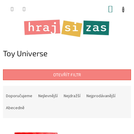
Přejít
NÁKUP
na
obsah
KOŠÍK
Toy Universe
OTEVŘÍT FILTR
Ř
a
Doporučujeme
Nejlevnější
Nejdražší
Nejprodávanější
z
e
Abecedně
n
í
V
p
ý