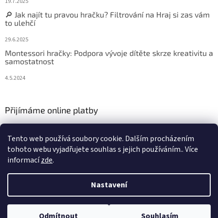
19.7.2025
🔎 Jak najít tu pravou hračku? Filtrování na Hraj si zas vám
to ulehčí
29.6.2025
Montessori hračky: Podpora vývoje dítěte skrze kreativitu a
samostatnost
4.5.2024
Přijímáme online platby
Tento web používá soubory cookie. Dalším procházením
tohoto webu vyjadřujete souhlas s jejich používáním.. Více
informací
zde
.
Vytvořil Shoptet
Nastavení
Copyright 2026
Hraj si zas
. Všechna práva vyhrazena.
Upravit
Odmítnout
Souhlasím
nastavení cookies