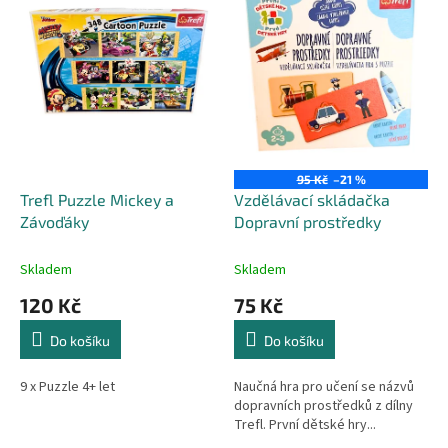
r
p
o
i
d
s
u
p
k
r
t
o
ů
d
u
95 Kč
–21 %
k
Trefl Puzzle Mickey a
Vzdělávací skládačka
t
Závoďáky
Dopravní prostředky
ů
Skladem
Skladem
120 Kč
75 Kč
Do košíku
Do košíku
9 x Puzzle 4+ let
Naučná hra pro učení se názvů
dopravních prostředků z dílny
Trefl. První dětské hry...