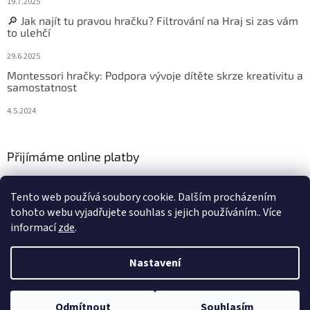
19.7.2025
🔎 Jak najít tu pravou hračku? Filtrování na Hraj si zas vám
to ulehčí
29.6.2025
Montessori hračky: Podpora vývoje dítěte skrze kreativitu a
samostatnost
4.5.2024
Přijímáme online platby
Tento web používá soubory cookie. Dalším procházením
tohoto webu vyjadřujete souhlas s jejich používáním.. Více
informací
zde
.
Vytvořil Shoptet
Nastavení
Copyright 2026
Hraj si zas
. Všechna práva vyhrazena.
Upravit
Odmítnout
Souhlasím
nastavení cookies