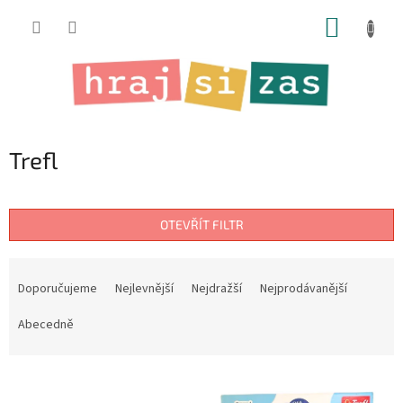
Přejít
NÁKUP
na
obsah
KOŠÍK
Trefl
OTEVŘÍT FILTR
Ř
a
Doporučujeme
Nejlevnější
Nejdražší
Nejprodávanější
z
e
Abecedně
n
í
V
p
ý