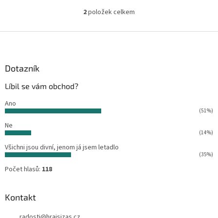
2
položek celkem
O
v
l
Z
á
á
d
p
a
a
Dotazník
c
t
í
Líbil se vám obchod?
í
p
r
Ano
v
(51%)
k
Ne
y
(14%)
v
ý
Všichni jsou divní, jenom já jsem letadlo
p
(35%)
i
Počet hlasů:
118
s
u
Kontakt
radosti
@
hrajsizas.cz