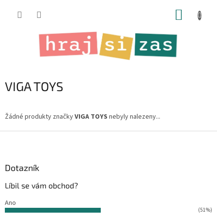
Přejít
NÁKUP
na
obsah
KOŠÍK
VIGA TOYS
Žádné produkty značky
VIGA TOYS
nebyly nalezeny...
Z
á
p
a
Dotazník
t
Líbil se vám obchod?
í
Ano
(51%)