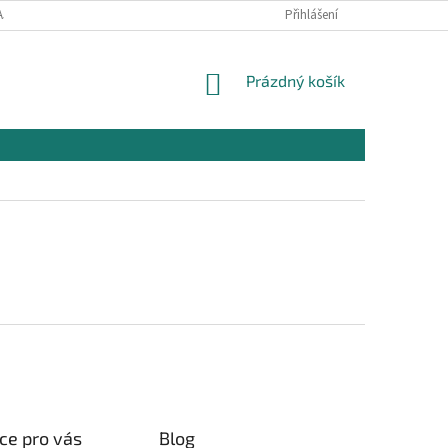
AJŮ
OBCHODNÍ PODMÍNKY PRO NÁKUP
Přihlášení
REKLAMAČNÍ PODMÍNKY
NÁKUPNÍ
Prázdný košík
KOŠÍK
ce pro vás
Blog