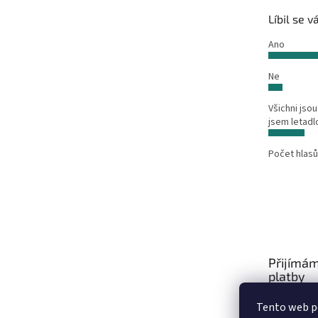
Líbil se 
Ano
Ne
Všichni jsou
jsem letadl
Počet hlasů
Přijímám
platby
Tento web po