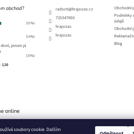
vám obchod?
Obchodní 
radosti
@
hrajsizas.cz
Podmínky 
725347650
údajů
(51%)
hrajsizas
Obchodní 
hrajsizas
Reklamačn
(14%)
Blog
 divní, jenom já
o
(35%)
:
120
e online
užívá soubory cookie. Dalším
Odmítnout