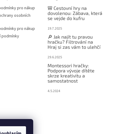
podmínky pro nákup
🎒 Cestovní hry na
dovolenou: Zábava, která
ochrany osobních
se vejde do kufru
podmínky pro nákup
19.7.2025
í podmínky
🔎 Jak najít tu pravou
hračku? Filtrování na
Hraj si zas vám to ulehčí
29.6.2025
Montessori hračky:
Podpora vývoje dítěte
skrze kreativitu a
samostatnost
4.5.2024
Souhlasím