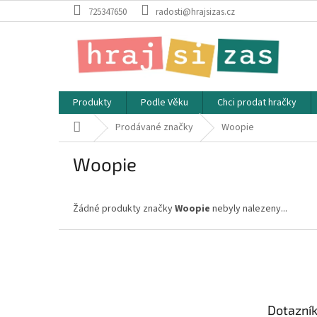
Přejít
725347650
radosti@hrajsizas.cz
na
obsah
Produkty
Podle Věku
Chci prodat hračky
Domů
Prodávané značky
Woopie
Woopie
Žádné produkty značky
Woopie
nebyly nalezeny...
Z
á
p
a
t
Dotazní
í