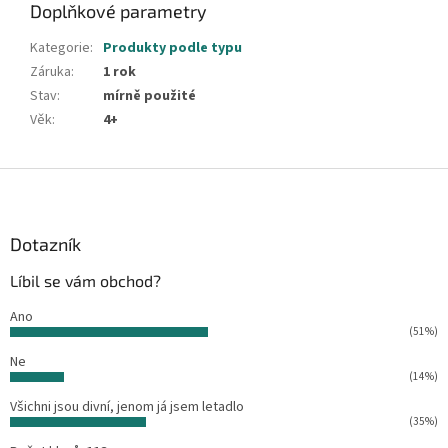
Doplňkové parametry
Kategorie
:
Produkty podle typu
Záruka
:
1 rok
Stav
:
mírně použité
Věk
:
4+
Z
á
p
a
Dotazník
t
Líbil se vám obchod?
í
Ano
(51%)
Ne
(14%)
Všichni jsou divní, jenom já jsem letadlo
(35%)