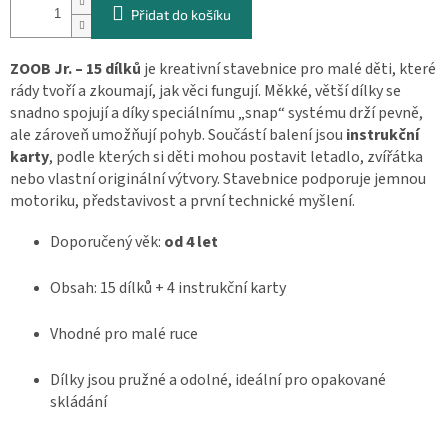
Přidat do košíku
ZOOB Jr. – 15 dílků
je kreativní stavebnice pro malé děti, které
rády tvoří a zkoumají, jak věci fungují. Měkké, větší dílky se
snadno spojují a díky speciálnímu „snap“ systému drží pevně,
ale zároveň umožňují pohyb. Součástí balení jsou
instrukční
karty
, podle kterých si děti mohou postavit letadlo, zvířátka
nebo vlastní originální výtvory. Stavebnice podporuje jemnou
motoriku, představivost a první technické myšlení.
Doporučený věk:
od 4 let
Obsah: 15 dílků + 4 instrukční karty
Vhodné pro malé ruce
Dílky jsou pružné a odolné, ideální pro opakované
skládání