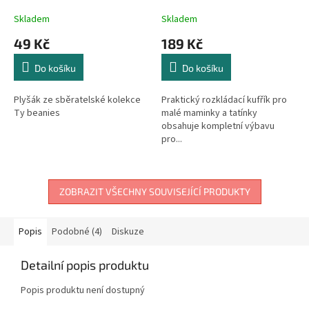
příslušenstvím
Skladem
Skladem
49 Kč
189 Kč
Do košíku
Do košíku
Plyšák ze sběratelské kolekce
Praktický rozkládací kufřík pro
Ty beanies
malé maminky a tatínky
obsahuje kompletní výbavu
pro...
ZOBRAZIT VŠECHNY SOUVISEJÍCÍ PRODUKTY
Popis
Podobné (4)
Diskuze
Detailní popis produktu
Popis produktu není dostupný