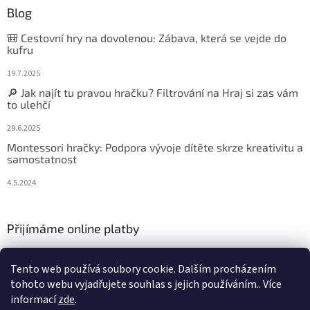
Blog
🎒 Cestovní hry na dovolenou: Zábava, která se vejde do
kufru
19.7.2025
🔎 Jak najít tu pravou hračku? Filtrování na Hraj si zas vám
to ulehčí
29.6.2025
Montessori hračky: Podpora vývoje dítěte skrze kreativitu a
samostatnost
4.5.2024
Přijímáme online platby
Tento web používá soubory cookie. Dalším procházením
tohoto webu vyjadřujete souhlas s jejich používáním.. Více
informací
zde
.