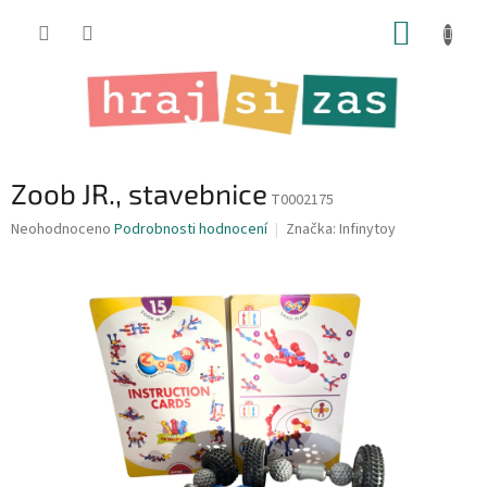
Přejít
NÁKUP
na
obsah
KOŠÍK
Zoob JR., stavebnice
T0002175
Průměrné
Neohodnoceno
Podrobnosti hodnocení
Značka:
Infinytoy
hodnocení
produktu
je
0,0
z
5
hvězdiček.