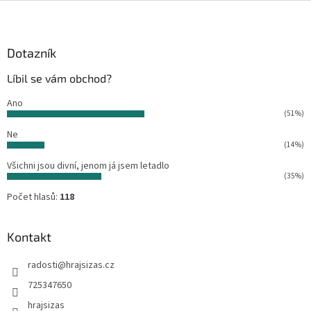
Z
á
p
a
Dotazník
t
Líbil se vám obchod?
í
Ano
(51%)
Ne
(14%)
Všichni jsou divní, jenom já jsem letadlo
(35%)
Počet hlasů:
118
Kontakt
radosti
@
hrajsizas.cz
725347650
hrajsizas