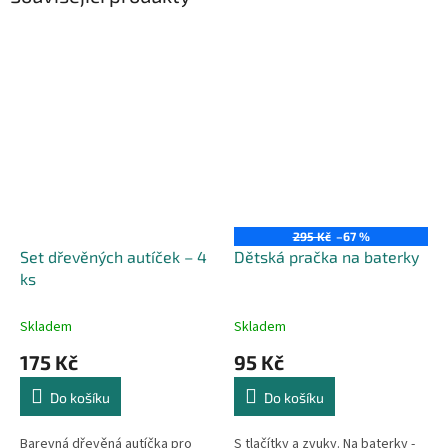
295 Kč
–67 %
Set dřevěných autíček – 4
Dětská pračka na baterky
ks
Skladem
Skladem
175 Kč
95 Kč
Do košíku
Do košíku
Barevná dřevěná autíčka pro
S tlačítky a zvuky. Na baterky -