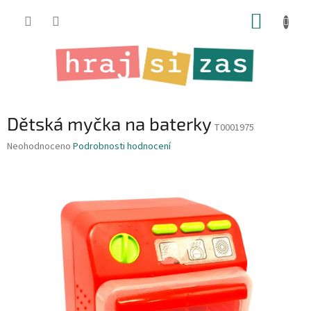
Přejít
NÁKUP
na
obsah
KOŠÍK
Dětská myčka na baterky
T0001975
Průměrné
Neohodnoceno
Podrobnosti hodnocení
hodnocení
produktu
je
0,0
z
5
hvězdiček.