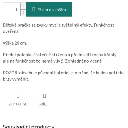
cena:
Přidat do košíku
Dětská pračka se zvuky mytí a světelnýi efekty. Funkčnost
ověřena.
Výška 26 cm.
Přední polepka částečně stržena a přední díl trochu křáplý -
ale na funkčnost to nemá vliv ;). Zohledněno v ceně.
POZOR: obsahuje původní baterie, je možné, že budou potřeba
brzy vyměnit.
ZEPTAT SE
SDÍLET
Související produkty