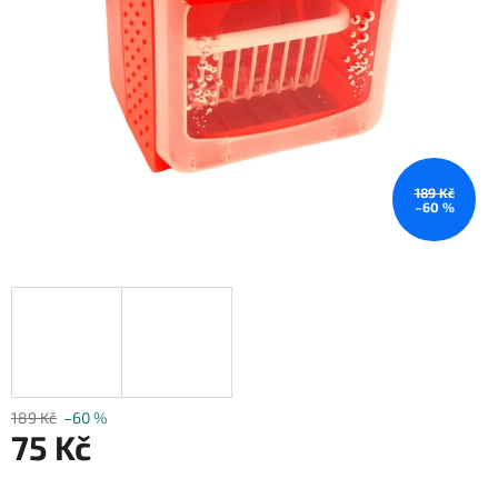
189 Kč
–60 %
189 Kč
–60 %
75 Kč
Měrná