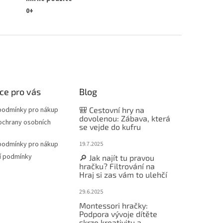
0+
ce pro vás
Blog
podmínky pro nákup
🎒 Cestovní hry na
dovolenou: Zábava, která
ochrany osobních
se vejde do kufru
podmínky pro nákup
19.7.2025
í podmínky
🔎 Jak najít tu pravou
hračku? Filtrování na
Hraj si zas vám to ulehčí
29.6.2025
Montessori hračky:
Podpora vývoje dítěte
skrze kreativitu a