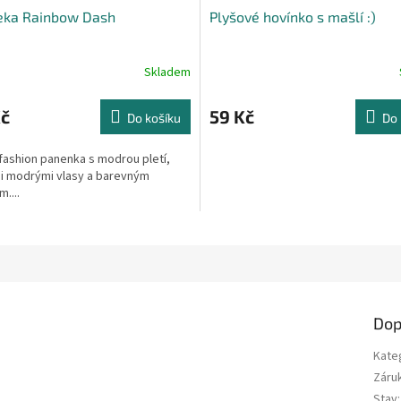
eka Rainbow Dash
Plyšové hovínko s mašlí :)
Skladem
Kč
59 Kč
Do košíku
Do 
fashion panenka s modrou pletí,
i modrými vlasy a barevným
....
Dop
Kate
Záru
Stav
: