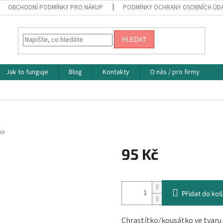
OBCHODNÍ PODMÍNKY PRO NÁKUP
PODMÍNKY OCHRANY OSOBNÍCH ÚD
HLEDAT
Jak to funguje
Blog
Kontakty
O nás / pro firmy
no
95 Kč
Měrná
cena:
Přidat do koš
Chrastítko/kousátko ve tvaru 