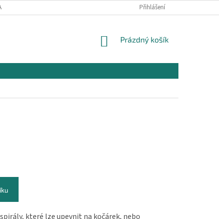
AJŮ
OBCHODNÍ PODMÍNKY PRO NÁKUP
Přihlášení
REKLAMAČNÍ PODMÍNKY
NÁKUPNÍ
Prázdný košík
KOŠÍK
íku
spirály, které lze upevnit na kočárek, nebo