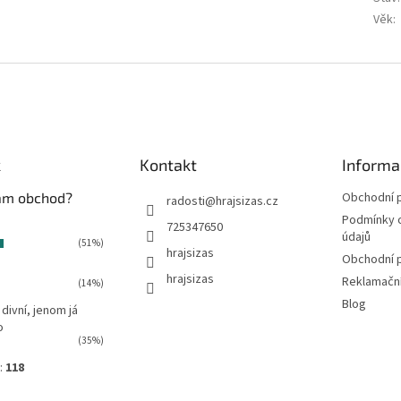
Věk
:
k
Kontakt
Informa
vám obchod?
Obchodní 
radosti
@
hrajsizas.cz
Podmínky 
725347650
údajů
(51%)
hrajsizas
Obchodní 
hrajsizas
Reklamačn
(14%)
Blog
 divní, jenom já
o
(35%)
:
118