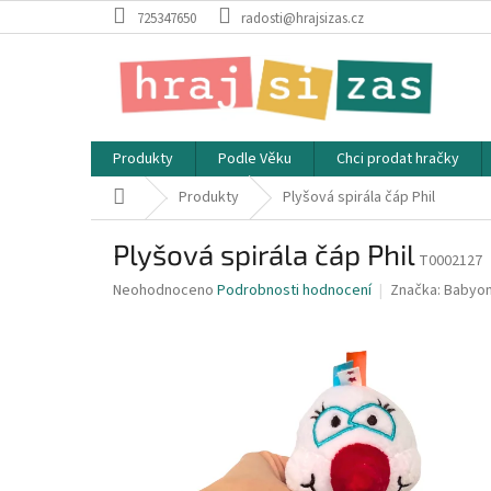
Přejít
725347650
radosti@hrajsizas.cz
na
obsah
Produkty
Podle Věku
Chci prodat hračky
Domů
Produkty
Plyšová spirála čáp Phil
Plyšová spirála čáp Phil
T0002127
Průměrné
Neohodnoceno
Podrobnosti hodnocení
Značka:
Babyo
hodnocení
produktu
je
0,0
z
5
hvězdiček.