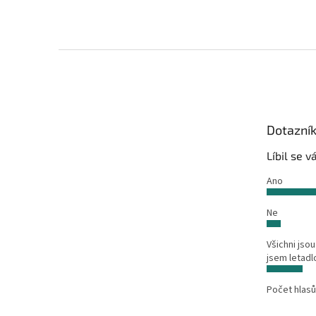
Z
á
p
a
t
Dotazní
í
Líbil se 
Ano
Ne
Všichni jsou
jsem letadl
Počet hlasů