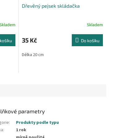
Dřevěný pejsek skládačka
Skladem
Skladem
35 Kč
košíku
Do košíku
Délka 20 cm
lňkové parametry
gorie
:
Produkty podle typu
ka
:
1 rok
mírně použité