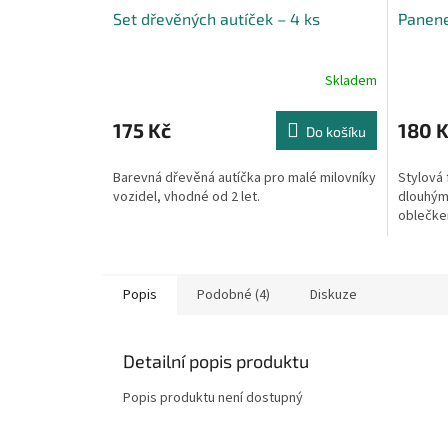
Set dřevěných autíček – 4 ks
Panen
Skladem
175 Kč
180 
Do košíku
Barevná dřevěná autíčka pro malé milovníky
Stylová 
vozidel, vhodné od 2 let.
dlouhým
oblečkem
Popis
Podobné (4)
Diskuze
Detailní popis produktu
Popis produktu není dostupný